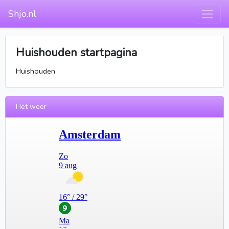
Shjo.nl
Huishouden startpagina
Huishouden
Het weer